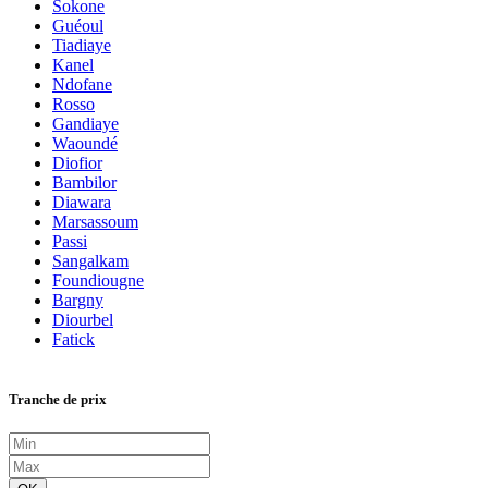
Sokone
Guéoul
Tiadiaye
Kanel
Ndofane
Rosso
Gandiaye
Waoundé
Diofior
Bambilor
Diawara
Marsassoum
Passi
Sangalkam
Foundiougne
Bargny
Diourbel
Fatick
Tranche de prix