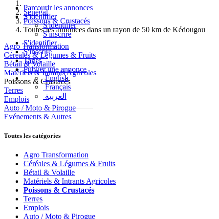
Parcourir les annonces
Sénégal
S'identifier
Poissons & Crustacés
S'identifier
Toutes les annonces dans un rayon de 50 km de Kédougou
S'inscrire
S'identifier
Agro Transformation
S'inscrire
Céréales & Légumes & Fruits
Tarifs
Bétail & Volaille
Publier une annonce
Matériels & Intrants Agricoles
English
Poissons & Crustacés
Français
Terres
العربية
Emplois
Auto / Moto & Pirogue
Evénements & Autres
Toutes les catégories
Agro Transformation
Céréales & Légumes & Fruits
Bétail & Volaille
Matériels & Intrants Agricoles
Poissons & Crustacés
Terres
Emplois
Auto / Moto & Pirogue