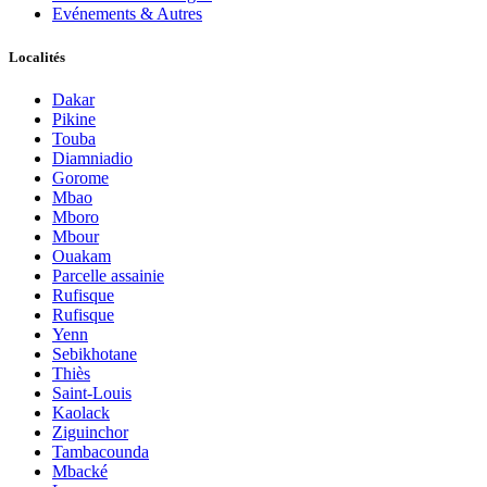
Evénements & Autres
Localités
Dakar
Pikine
Touba
Diamniadio
Gorome
Mbao
Mboro
Mbour
Ouakam
Parcelle assainie
Rufisque
Rufisque
Yenn
Sebikhotane
Thiès
Saint-Louis
Kaolack
Ziguinchor
Tambacounda
Mbacké