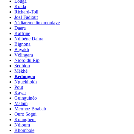
Louga
Kolda
Richard-Toll
Joal-Fadiout
N’diareme limamoulaye
Daara
Kaffrine
Ndibène Dahra
Bignona
Bayakh
Vélingara
Nioro du Rip
Sédhiou
Mékhé
Kédougou
Nguékhokh
Pout
Kayar
Guinguinéo
Matam
Mermoz Boabab
Ouro Sogui
Koungheul
Ndioum
Khombole